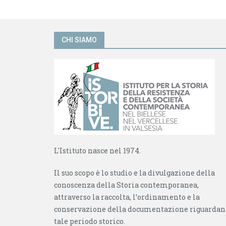
a
i
f
n
i
e
n
s
e
t
s
r
CHI SIAMO
t
a
r
)
a
)
L'Istituto nasce nel 1974.
Il suo scopo è lo studio e la divulgazione della
conoscenza della Storia contemporanea,
attraverso la raccolta, l’ordinamento e la
conservazione della documentazione riguardan
tale periodo storico.