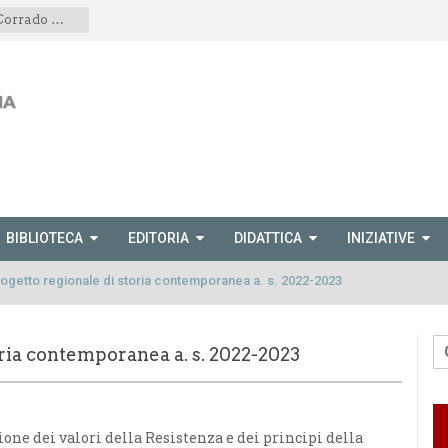
Il volume di Dina Traversaro e Corrado Mornese presentato anche a Scopetta
BIBLIOTECA
EDITORIA
DIDATTICA
INIZIATIVE
ogetto regionale di storia contemporanea a. s. 2022-2023
oria contemporanea a. s. 2022-2023
one dei valori della Resistenza e dei principi della