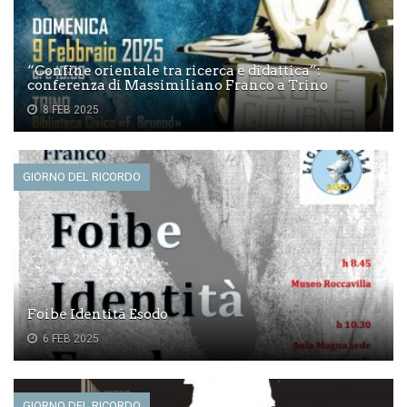
“Confine orientale tra ricerca e didattica”:
conferenza di Massimiliano Franco a Trino
8 FEB 2025
GIORNO DEL RICORDO
Foibe Identità Esodo
6 FEB 2025
GIORNO DEL RICORDO