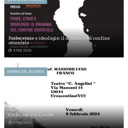
Foibe, etnie e ideologie: il dramma del confine
orientale
8 FEB 2024
GIORNO DEL RICORDO
Foibe, identità, esodo
6 FEB 2024