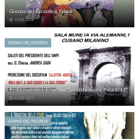
Giorno del Ricordo a Trino
3 FEB 2026
GIORNO DEL RICORDO
Proiezione del docufilm “La città vuota. Pola 1947”
8 FEB 2025
GIORNO DEL RICORDO