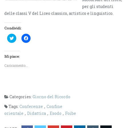
per gli studenti
delle classi V del Liceo classico, artistico e linguistico.
Condividi:
F
F
a
a
i
i
c
c
l
l
i
i
Mi piace:
c
c
q
p
Caricamento...
u
e
i
r
p
c
e
o
r
n
c
d
o
i
n
v
Categories:
Giorno del Ricordo
d
i
i
d
v
e
Tags:
Conferenze
,
Confine
i
r
d
e
orientale
,
Didattica
,
Esodo
,
Foibe
e
s
r
u
e
F
s
a