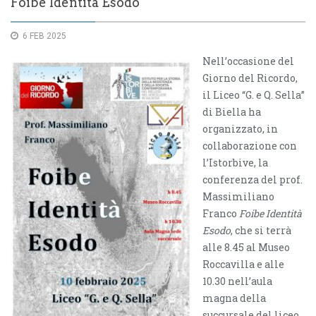
Foibe Identità Esodo
6 FEB 2025
Nell’occasione del
Giorno del Ricordo,
il Liceo “G. e Q. Sella”
di Biella ha
organizzato, in
collaborazione con
l’Istorbive, la
conferenza del prof.
Massimiliano
Franco
Foibe Identità
Esodo
, che si terrà
alle 8.45 al Museo
Roccavilla e alle
10.30 nell’aula
magna della
succursale del liceo,