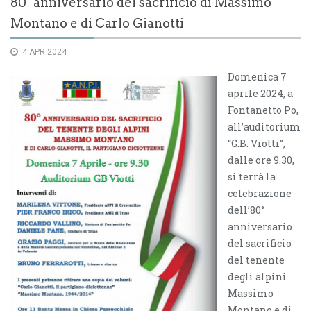
80° anniversario del sacrificio di Massimo
Montano e di Carlo Gianotti
4 APR 2024
Domenica 7
aprile 2024, a
Fontanetto Po,
all’auditorium
“G.B. Viotti”,
dalle ore 9.30,
si terrà la
celebrazione
dell’80°
anniversario
del sacrificio
del tenente
degli alpini
Massimo
Montano e di