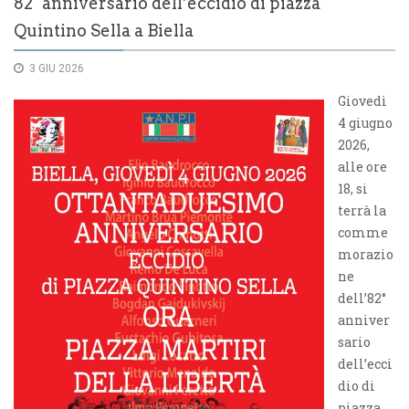
82° anniversario dell’eccidio di piazza
Quintino Sella a Biella
3 GIU 2026
Giovedì
4 giugno
2026,
alle ore
18, si
terrà la
comme
morazio
ne
dell’82°
anniver
sario
dell’ecci
dio di
piazza