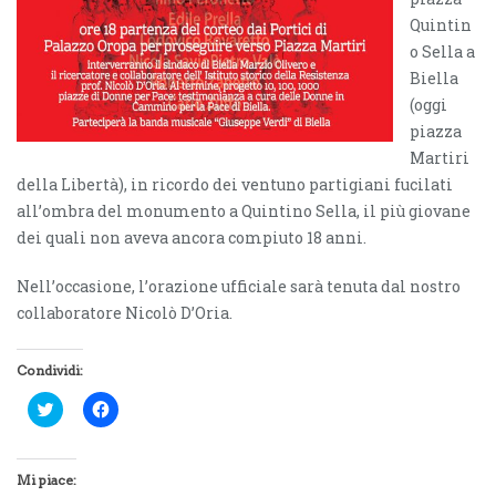
Quintin
o Sella a
Biella
(oggi
piazza
Martiri
della Libertà), in ricordo dei ventuno partigiani fucilati
all’ombra del monumento a Quintino Sella, il più giovane
dei quali non aveva ancora compiuto 18 anni.
Nell’occasione, l’orazione ufficiale sarà tenuta dal nostro
collaboratore Nicolò D’Oria.
Condividi:
F
F
a
a
i
i
c
c
l
l
i
i
Mi piace:
c
c