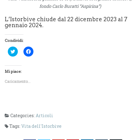
fondo Carlo Buratti “Aspirina”)
L’Istorbive chiude dal 22 dicembre 2023 al 7
gennaio 2024.
Condividi:
F
F
a
a
i
i
c
c
l
l
i
i
Mi piace:
c
c
q
p
Caricamento...
u
e
i
r
p
c
e
o
r
n
c
d
o
i
n
v
Categories:
Articoli
d
i
i
d
v
e
Tags:
Vita dell'Istorbive
i
r
d
e
e
s
r
u