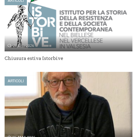
ARTICOLI
a
)
28 LUG 2026
Chiusura estiva Istorbive
ARTICOLI