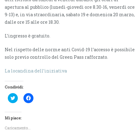
apertura al pubblico (lunedì-giovedì ore 8.30-16, venerdì ore
9-13) e, in via straordinaria, sabato 19 e domenica 20 marzo,
dalle ore 15 alle ore 18.30.
L’ingresso è gratuito.
Nel rispetto delle norme anti Covid-19 l’accesso è possibile
solo previo controllo del Green Pass rafforzato.
La locandina dell’iniziativa
Condividi:
F
F
a
a
i
i
c
c
l
l
i
i
Mi piace:
c
c
q
p
Caricamento...
u
e
i
r
p
c