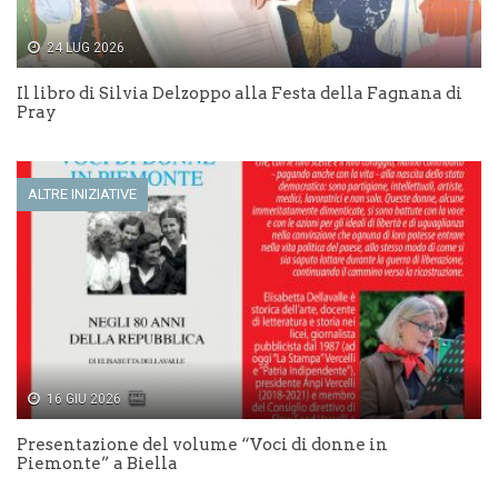
u
v
o
a
v
f
24 LUG 2026
a
i
f
n
i
e
Il libro di Silvia Delzoppo alla Festa della Fagnana di
n
s
Pray
e
t
s
r
t
a
r
)
a
)
ALTRE INIZIATIVE
16 GIU 2026
Presentazione del volume “Voci di donne in
Piemonte” a Biella