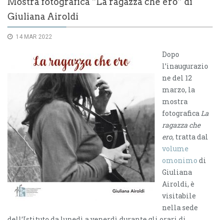
Mostra fotografica “La ragazza che ero” di
Giuliana Airoldi
14 MAR 2022
Dopo
l’inaugurazio
ne del 12
marzo, la
mostra
fotografica
La
ragazza che
ero
, tratta dal
volume
omonimo
di
Giuliana
Airoldi, è
visitabile
nella sede
dell’Istituto da lunedì a venerdì durante gli orari di