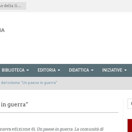
Spettacolo teatrale “Le montagne della libertà”
BIBLIOTECA
EDITORIA
DIDATTICA
INIZIATIVE
 del volume “Un paese in guerra”
 in guerra”
 nuova edizione di
Un paese in guerra. La comunità di