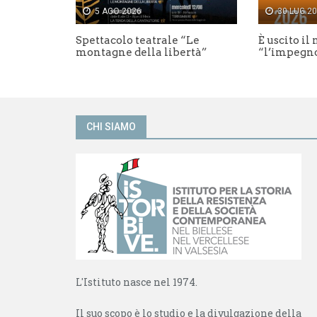
r
i
5 AGO 2026
30 LUG 2
e
n
i
u
n
n
Spettacolo teatrale “Le
È uscito il 
u
a
montagne della libertà”
“l’impegn
n
n
a
u
n
o
u
v
o
a
v
f
a
i
f
n
CHI SIAMO
i
e
n
s
e
t
s
r
t
a
r
)
a
)
L'Istituto nasce nel 1974.
Il suo scopo è lo studio e la divulgazione della