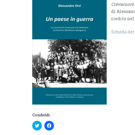
Crevacuore e
di Alessand
riedito nel
Scheda det
Condividi:
F
F
a
a
i
i