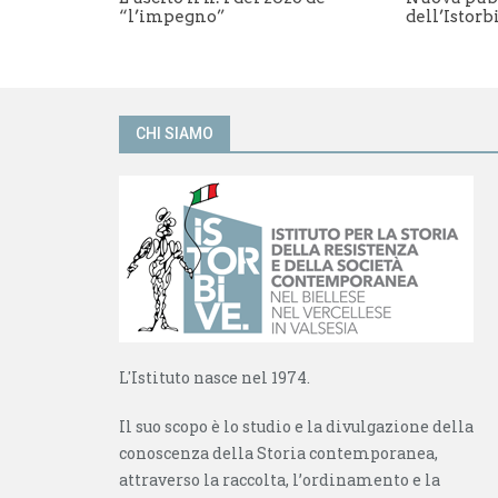
u
a
“l’impegno”
dell’Istorbi
n
n
a
u
n
o
u
v
o
a
v
f
a
i
f
n
CHI SIAMO
i
e
n
s
e
t
s
r
t
a
r
)
a
)
L'Istituto nasce nel 1974.
Il suo scopo è lo studio e la divulgazione della
conoscenza della Storia contemporanea,
attraverso la raccolta, l’ordinamento e la