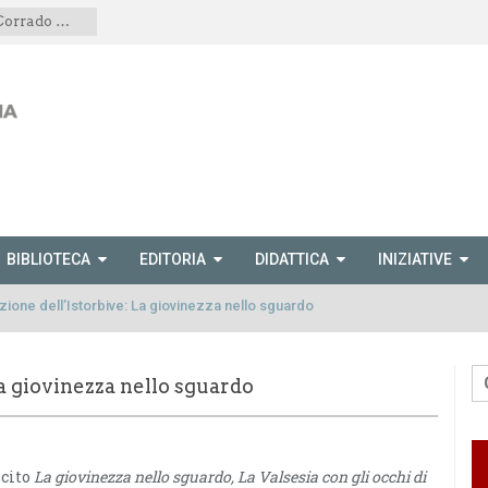
Il volume di Dina Traversaro e Corrado Mornese presentato anche a Scopetta
BIBLIOTECA
EDITORIA
DIDATTICA
INIZIATIVE
ione dell’Istorbive: La giovinezza nello sguardo
a giovinezza nello sguardo
scito
La giovinezza nello sguardo, La Valsesia con gli occhi di