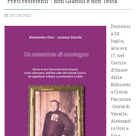
“Preti resistenti”: don Gianoli e don Testa
20 LUG 2022
Domenic
a 24
luglio,
alle ore
17, nel
Cortile
d’Onore
della
Bibliotec
a Civica
Farinone
-Centa di
Varallo,
Alessand
ro Orsi e
Ezio