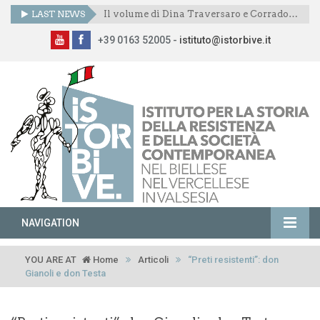
LAST NEWS
Il volume di Dina Traversaro e Corrado Mornese presentato anche a Scopetta
+39 0163 52005 -
istituto@istorbive.it
NAVIGATION
YOU ARE AT
Home
Articoli
“Preti resistenti”: don
Gianoli e don Testa