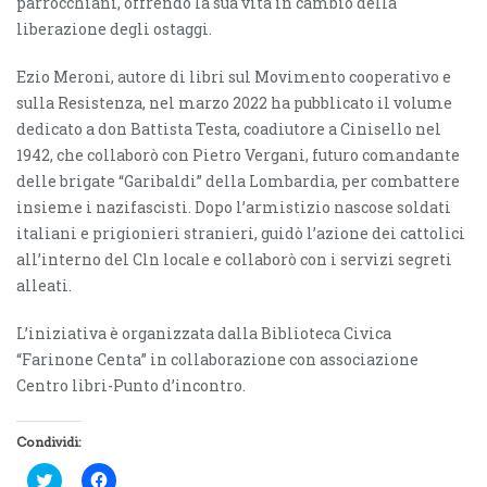
parrocchiani, offrendo la sua vita in cambio della
liberazione degli ostaggi.
Ezio Meroni, autore di libri sul Movimento cooperativo e
sulla Resistenza, nel marzo 2022 ha pubblicato il volume
dedicato a don Battista Testa, coadiutore a Cinisello nel
1942, che collaborò con Pietro Vergani, futuro comandante
delle brigate “Garibaldi” della Lombardia, per combattere
insieme i nazifascisti. Dopo l’armistizio nascose soldati
italiani e prigionieri stranieri, guidò l’azione dei cattolici
all’interno del Cln locale e collaborò con i servizi segreti
alleati.
L’iniziativa è organizzata dalla Biblioteca Civica
“Farinone Centa” in collaborazione con associazione
Centro libri-Punto d’incontro.
Condividi:
F
F