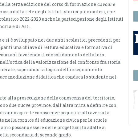
della terza edizione del corso di formazione
Cavour e
mosso dalla rete degli Istituti storici piemontesi, che
colastico 2022-2023 anche la partecipazione degli Istituti
ndria e di Asti.
o e si è sviluppato nei due anni scolastici precedenti per
cipanti una chiave di lettura educativa e formativa di
vouriani favorendo il consolidamento della loro
nell’ottica della valorizzazione del confronto fra storia
generale, superando la logica dell’insegnamento
cace mediazione didattica che conduca lo studente nel
rte alla prosecuzione della conoscenza del territorio,
ono due nuove province, dall’altra mira a definire con
potranno agire le conoscenze acquisite attraverso la
 nella cornice di educazione civica per le scuole
iamo possano essere delle progettualità adatte ai
della secondaria di secondo grado.