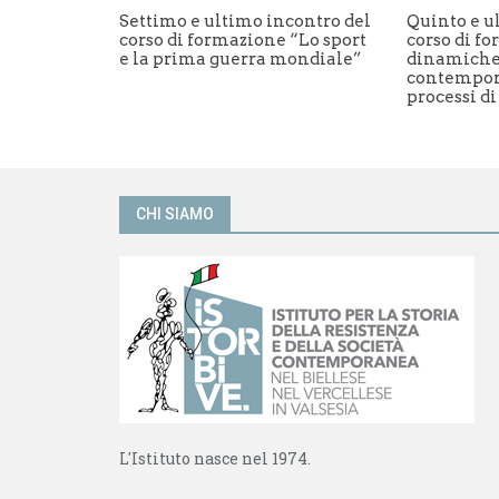
n
n
Settimo e ultimo incontro del
Quinto e u
u
a
corso di formazione “Lo sport
corso di fo
n
n
a
u
e la prima guerra mondiale”
dinamiche
n
o
contempora
u
v
processi di
o
a
v
f
a
i
f
n
i
e
n
s
e
t
s
r
CHI SIAMO
t
a
r
)
a
)
L'Istituto nasce nel 1974.