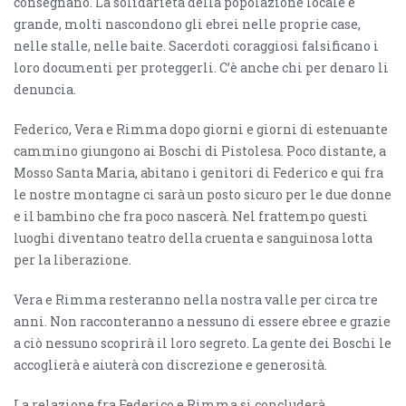
consegnano. La solidarietà della popolazione locale è
grande, molti nascondono gli ebrei nelle proprie case,
nelle stalle, nelle baite. Sacerdoti coraggiosi falsifi­cano i
loro documenti per proteggerli. C’è anche chi per denaro li
denuncia.
Federico, Vera e Rimma dopo giorni e giorni di estenuante
cammino giungono ai Boschi di Pistolesa. Poco distante, a
Mosso Santa Maria, abitano i genitori di Federico e qui fra
le nostre montagne ci sarà un posto sicuro per le due donne
e il bambino che fra poco nascerà. Nel frattempo questi
luoghi diventano teatro della cruenta e sanguinosa lotta
per la liberazione.
Vera e Rimma resteranno nella nostra valle per circa tre
anni. Non racconteranno a nessuno di essere ebree e grazie
a ciò nessuno scoprirà il loro segreto. La gente dei Boschi le
accoglierà e aiuterà con discrezione e generosità.
La relazione fra Federico e Rimma si concluderà