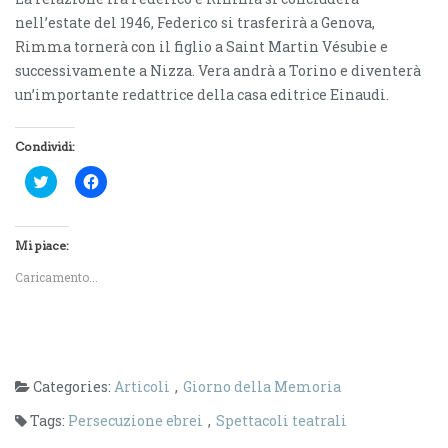
nell’estate del 1946, Federico si trasferirà a Genova,
Rimma tornerà con il ­figlio a Saint Martin Vésubie e
successivamente a Nizza. Vera andrà a Torino e diventerà
un’importante redattrice della casa editrice Einaudi.
Condividi:
F
F
a
a
i
i
c
c
l
l
i
i
Mi piace:
c
c
q
p
Caricamento...
u
e
i
r
p
c
e
o
r
n
c
d
o
i
n
v
Categories:
Articoli
,
Giorno della Memoria
d
i
i
d
v
e
Tags:
Persecuzione ebrei
,
Spettacoli teatrali
i
r
d
e