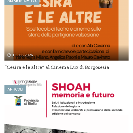
ALTRE INIZIATIVE
r
)
a
)
16 FEB 2026
“Cesira e le altre” al Cinema Lux di Borgosesia
ARTICOLI