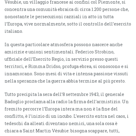
Vésubie, un villaggio francese ai confi­ni col Piemonte, si
concentra una comunità ebraica di circa 1.200 persone che,
nonostante le persecuzioni razziali in atto in tutta
l’Europa, vive normalmente, sotto il controllo dell’esercito
italiano.
In questa particolare atmosfera possono nascere anche
amicizie e unioni sentimentali. Federico Strobino,
ufficiale dell’Esercito Regio, in servizio presso questi
territori, e Rimma Dridso, profuga ebrea, si conoscono e si
innamorano. Sono mesi di vita e intensa passione vissuti
nella speranza che la guerra abbia termine al più presto.
Tutto precipita la sera dell’8 settembre 1943, il generale
Badoglio proclama alla radio la fi­rma dell’armistizio. Un
fremito percorre l’Europa intera ma non è la fi­ne del
conflitto, è l’inizio di un incubo. L’esercito entra nel caos, i
tedeschi da alleati diventano nemici, una sola cosa è
chiara a Saint Martin Vésubie: bisogna scappare, tutti,