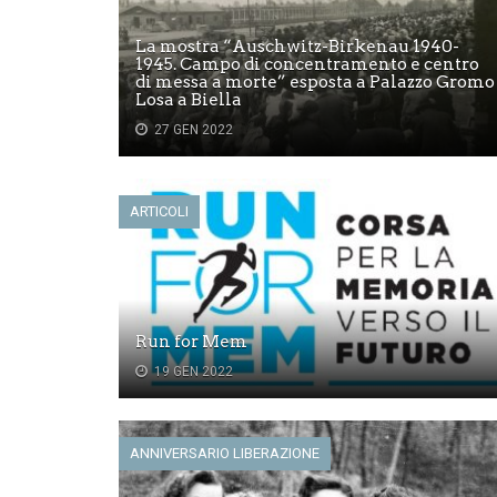
La mostra “Auschwitz-Birkenau 1940-
1945. Campo di concentramento e centro
di messa a morte” esposta a Palazzo Gromo
Losa a Biella
27 GEN 2022
ARTICOLI
Run for Mem
19 GEN 2022
ANNIVERSARIO LIBERAZIONE