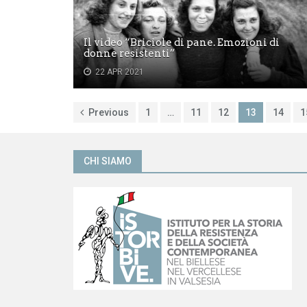
Il video “Briciole di pane. Emozioni di
donne resistenti”
22 APR 2021
Previous
1
…
11
12
13
14
1
CHI SIAMO