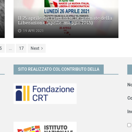
Il 25 aprile del Piemonte: le giornate della
Liberazione (aprile-maggio 1945)
19 APR 2021
5
…
17
Next
SITO REALIZZATO COL CONTRIBUTO DELLA
N
C
In