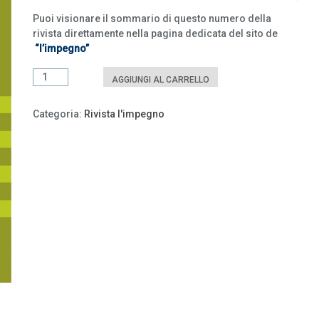
Puoi visionare il sommario di questo numero della
rivista direttamente nella pagina dedicata del sito de
“l’impegno”
..
“l’impegno”,
AGGIUNGI AL CARRELLO
n.
2,
Categoria:
Rivista l'impegno
ottobre
2025
quantità