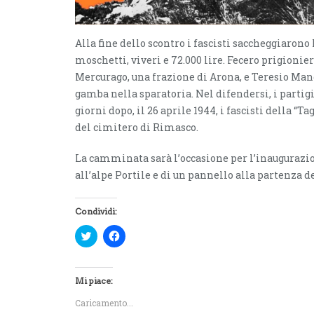
Alla fine dello scontro i fascisti saccheggiarono 
moschetti, viveri e 72.000 lire. Fecero prigionier
Mercurago, una frazione di Arona, e Teresio Man
gamba nella sparatoria. Nel difendersi, i partigi
giorni dopo, il 26 aprile 1944, i fascisti della 
del cimitero di Rimasco.
La camminata sarà l’occasione per l’inaugurazion
all’alpe Portile e di un pannello alla partenza de
Condividi:
F
F
a
a
i
i
c
c
l
l
i
i
Mi piace:
c
c
q
p
Caricamento...
u
e