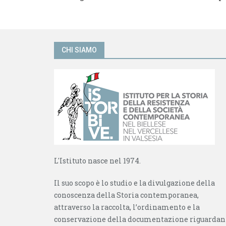
a
u
n
o
u
v
o
a
v
f
a
i
f
n
CHI SIAMO
i
e
n
s
e
t
s
r
t
a
r
)
a
)
L'Istituto nasce nel 1974.
Il suo scopo è lo studio e la divulgazione della
conoscenza della Storia contemporanea,
attraverso la raccolta, l’ordinamento e la
conservazione della documentazione riguardan