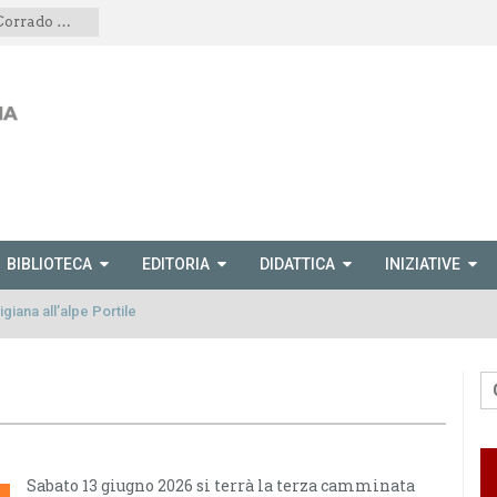
Il volume di Dina Traversaro e Corrado Mornese presentato anche a Scopetta
BIBLIOTECA
EDITORIA
DIDATTICA
INIZIATIVE
giana all’alpe Portile
Sabato 13 giugno 2026 si terrà la terza camminata