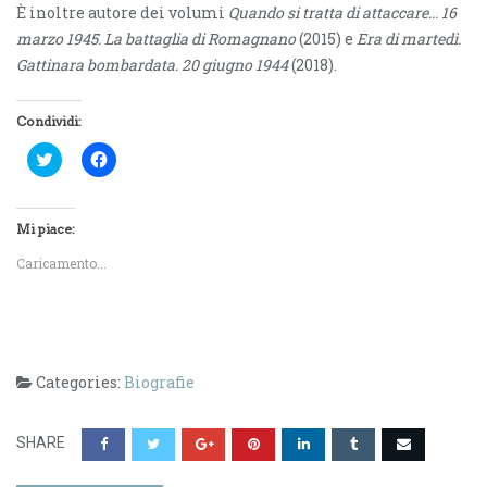
È inoltre autore dei volumi
Quando si tratta di attaccare… 16
marzo 1945. La battaglia di Romagnano
(2015) e
Era di martedì.
Gattinara bombardata. 20 giugno 1944
(2018).
Condividi:
F
F
a
a
i
i
c
c
l
l
i
i
Mi piace:
c
c
q
p
Caricamento...
u
e
i
r
p
c
e
o
r
n
c
d
o
i
n
v
Categories:
Biografie
d
i
i
d
v
e
i
r
d
e
SHARE
e
s
r
u
e
F