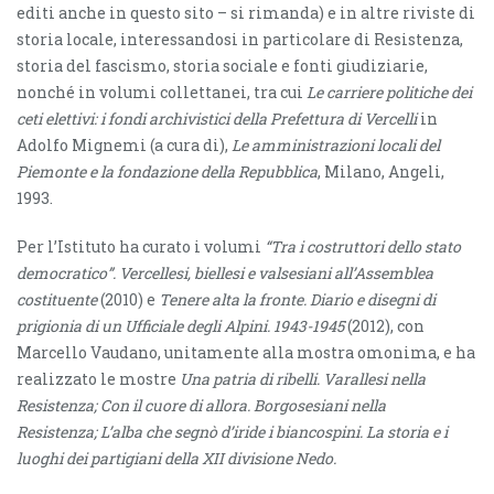
editi anche in questo sito – si rimanda) e in altre riviste di
storia locale, interessandosi in particolare di Resistenza,
storia del fascismo, storia sociale e fonti giudiziarie,
nonché in volumi collettanei, tra cui
Le carriere politiche dei
ceti elettivi: i fondi archivistici della Prefettura di Vercelli
in
Adolfo Mignemi (a cura di),
Le amministrazioni locali del
Piemonte e la fondazione della Repubblica
, Milano, Angeli,
1993.
Per l’Istituto ha curato i volumi
“Tra i costruttori dello stato
democratico”. Vercellesi, biellesi e valsesiani all’Assemblea
costituente
(2010) e
Tenere alta la fronte. Diario e disegni di
prigionia di un Ufficiale degli Alpini. 1943-1945
(2012), con
Marcello Vaudano, unitamente alla mostra omonima, e ha
realizzato le mostre
Una patria di ribelli. Varallesi nella
Resistenza; Con il cuore di allora. Borgosesiani nella
Resistenza; L’alba che segnò d’iride i biancospini. La storia e i
luoghi dei partigiani della XII divisione Nedo.