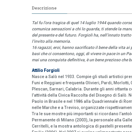
Descrizione
Tal fu l’ora tragica di quel 14 luglio 1944 quando cor
comunica sensazioni a chi lo guarda, ti stende la mano
del presente e del futuro. Forgioli ha, nell’innato tratto 
l’invito alla memoria.
16 ragazzi, eroi, hanno sacrificato il bene della vita ai 
basi che ci consentono, oggi, di vivere in pace in un P
mai una conquista definitiva, è un bene prezioso che b
Attilio Forgioli
Nasce a Salò nel 1933. Compie gli studi artistici p
Funi e Reggiani e frequenta Olivieri, Pardi, Morlotti
Plescan, Sarnari, Calabria. Durante gli anni ottanta
l’attività della Civica Raccolta del Disegno di Salò. 
Paolo in Brasile e nel 1986 alla Quadriennale di Rom
nelle Marche e a Treviso, organizzate rispettivament
Tra le sue mostre più importanti si ricordano l’ant
Permanente di Milano (2003), la personale alla Galle
Cerritelli, e la mostra antologica di pastelli pres