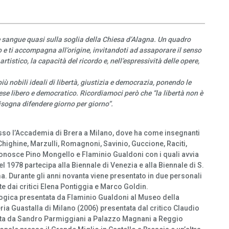
se sangue quasi sulla soglia della Chiesa d’Alagna. Un quadro
 e ti accompagna all’origine, invitandoti ad assaporare il senso
artistico, la capacità del ricordo e, nell’espressività delle opere,
più nobili ideali di libertà, giustizia e democrazia, ponendo le
aese libero e democratico. Ricordiamoci però che “la libertà non è
isogna difendere giorno per giorno”.
resso l’Accademia di Brera a Milano, dove ha come insegnanti
, Chighine, Marzulli, Romagnoni, Savinio, Guccione, Raciti,
 conosce Pino Mongello e Flaminio Gualdoni con i quali avvia
Nel 1978 partecipa alla Biennale di Venezia e alla Biennale di S.
a. Durante gli anni novanta viene presentato in due personali
e dai critici Elena Pontiggia e Marco Goldin.
ologica presentata da Flaminio Gualdoni al Museo della
ria Guastalla di Milano (2006) presentata dal critico Claudio
entata da Sandro Parmiggiani a Palazzo Magnani a Reggio