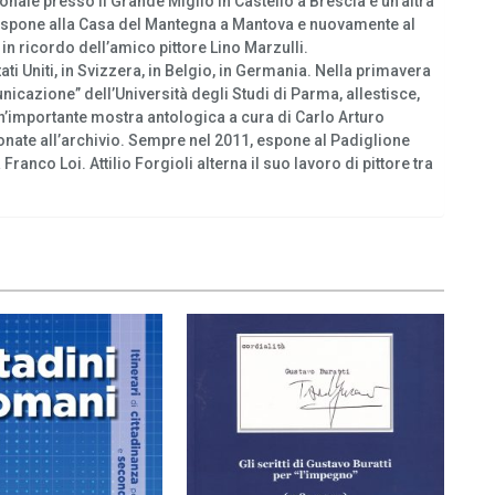
onale presso il Grande Miglio in Castello a Brescia e un’altra
i espone alla Casa del Mantegna a Mantova e nuovamente al
 ricordo dell’amico pittore Lino Marzulli.
Stati Uniti, in Svizzera, in Belgio, in Germania. Nella primavera
nicazione” dell’Università degli Studi di Parma, allestisce,
un’importante mostra antologica a cura di Carlo Arturo
onate all’archivio. Sempre nel 2011, espone al Padiglione
Franco Loi. Attilio Forgioli alterna il suo lavoro di pittore tra