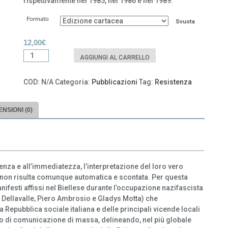
rispettivamente nel 1985, nel 1986 e nel 1989.
Formato
Svuota
12,00
€
Sui
AGGIUNGI AL CARRELLO
muri
del
COD:
N/A
Categoria:
Pubblicazioni
Tag:
Resistenza
Biellese
quantità
NSIONI (0)
enza e all’immediatezza, l’interpretazione del loro vero
ca, non risulta comunque automatica e scontata. Per questa
ifesti affissi nel Biellese durante l’occupazione nazifascista
o Dellavalle, Piero Ambrosio e Gladys Motta) che
 Repubblica sociale italiana e delle principali vicende locali
o di comunicazione di massa, delineando, nel più globale