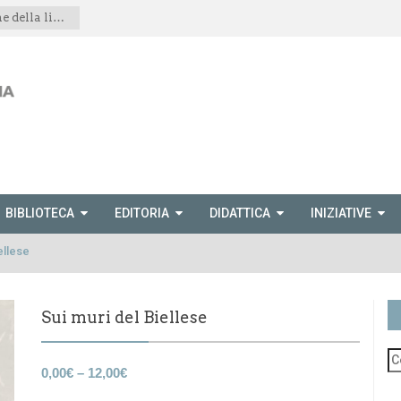
Spettacolo teatrale “Le montagne della libertà”
BIBLIOTECA
EDITORIA
DIDATTICA
INIZIATIVE
ellese
Sui muri del Biellese
0,00
€
–
12,00
€