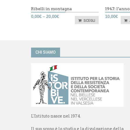
Ribelli in montagna
1947: l’anno
0,00
€
–
20,00
€
10,00
€
SCEGLI
CHI SIAMO
L'Istituto nasce nel 1974.
Il suo scopo è lo studio e la divulgazione della