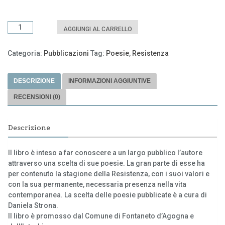
Per
AGGIUNGI AL CARRELLO
conoscere
Dante
Categoria:
Pubblicazioni
Tag:
Poesie
,
Resistenza
Strona
quantità
DESCRIZIONE
INFORMAZIONI AGGIUNTIVE
RECENSIONI (0)
Descrizione
Il libro è inteso a far conoscere a un largo pubblico l’autore
attraverso una scelta di sue poesie. La gran parte di esse ha
per contenuto la stagione della Resistenza, con i suoi valori e
con la sua permanente, necessaria presenza nella vita
contemporanea. La scelta delle poesie pubblicate è a cura di
Daniela Strona.
Il libro è promosso dal Comune di Fontaneto d’Agogna e