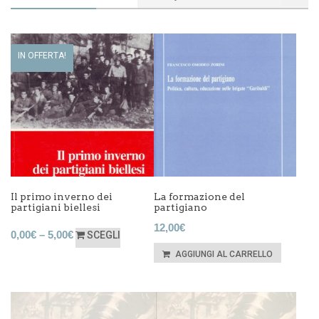
IN OFFERTA!
Il primo inverno dei
La formazione del
partigiani biellesi
partigiano
12,00
€
0,00
€
–
5,00
€
SCEGLI
AGGIUNGI AL CARRELLO