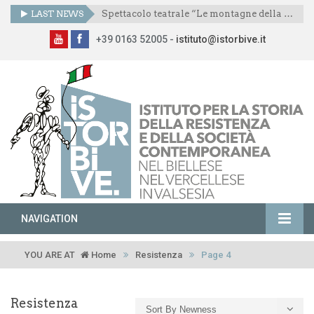
LAST NEWS
Spettacolo teatrale “Le montagne della libertà”
+39 0163 52005 -
istituto@istorbive.it
NAVIGATION
YOU ARE AT
Home
Resistenza
Page 4
Resistenza
Sort By Newness