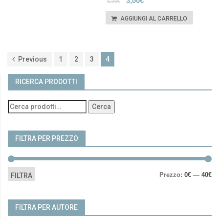
3,00
€
5,00
€
AGGIUNGI AL CARRELLO
Previous
1
2
3
4
RICERCA PRODOTTI
Cerca
FILTRA PER PREZZO
Pr
Pr
Prezzo:
0€
—
40€
FILTRA
Mi
Ma
FILTRA PER AUTORE