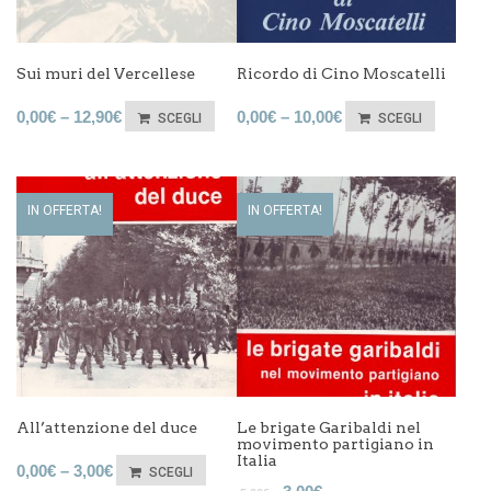
Sui muri del Vercellese
Ricordo di Cino Moscatelli
0,00
€
–
12,90
€
0,00
€
–
10,00
€
SCEGLI
SCEGLI
IN OFFERTA!
IN OFFERTA!
All’attenzione del duce
Le brigate Garibaldi nel
movimento partigiano in
Italia
0,00
€
–
3,00
€
SCEGLI