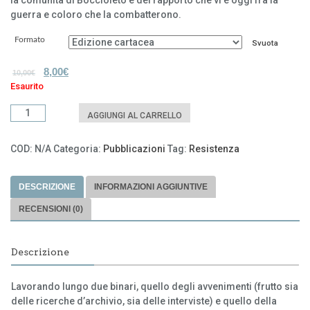
la comunità di Boccioleto e del rapporto che vi è oggi fra la
guerra e coloro che la combatterono.
Formato
Svuota
8,00
€
10,00
€
Esaurito
Storia
AGGIUNGI AL CARRELLO
e
memoria
COD:
N/A
Categoria:
Pubblicazioni
Tag:
Resistenza
di
una
comunità
DESCRIZIONE
INFORMAZIONI AGGIUNTIVE
in
RECENSIONI (0)
guerra
quantità
Descrizione
Lavorando lungo due binari, quello degli avvenimenti (frutto sia
delle ricerche d’archivio, sia delle interviste) e quello della