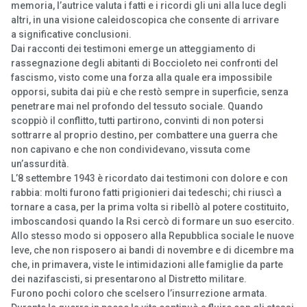
memoria, l’autrice valuta i fatti e i ricordi gli uni alla luce degli
altri, in una visione caleidoscopica che consente di arrivare
a significative conclusioni.
Dai racconti dei testimoni emerge un atteggiamento di
rassegnazione degli abitanti di Boccioleto nei confronti del
fascismo, visto come una forza alla quale era impossibile
opporsi, subita dai più e che restò sempre in superficie, senza
penetrare mai nel profondo del tessuto sociale. Quando
scoppiò il conflitto, tutti partirono, convinti di non potersi
sottrarre al proprio destino, per combattere una guerra che
non capivano e che non condividevano, vissuta come
un’assurdità.
L’8 settembre 1943 è ricordato dai testimoni con dolore e con
rabbia: molti furono fatti prigionieri dai tedeschi; chi riuscì a
tornare a casa, per la prima volta si ribellò al potere costituito,
imboscandosi quando la Rsi cercò di formare un suo esercito.
Allo stesso modo si opposero alla Repubblica sociale le nuove
leve, che non risposero ai bandi di novembre e di dicembre ma
che, in primavera, viste le intimidazioni alle famiglie da parte
dei nazifascisti, si presentarono al Distretto militare.
Furono pochi coloro che scelsero l’insurrezione armata.