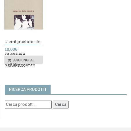
L’emigrazione dei
10,00
€
valsesiani
AGGIUNGI AL
nell’Ottocento
CARRELLO
RICERCA PRODOTTI
Cerca