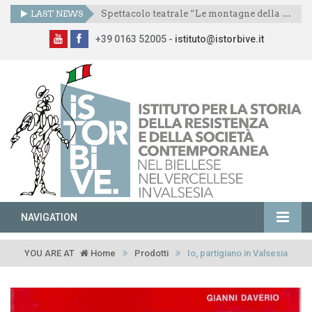
LAST NEWS
Spettacolo teatrale “Le montagne della libertà”
+39 0163 52005 -
istituto@istorbive.it
NAVIGATION
YOU ARE AT
Home
Prodotti
Io, partigiano in Valsesia