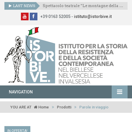
LAST NEWS
Spettacolo teatrale “Le montagne della libertà”
+39 0163 52005 -
istituto@istorbive.it
NAVIGATION
YOU ARE AT
Home
Prodotti
Parole in viaggio
IN OFFERTA!