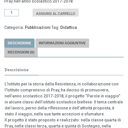
Pray nell’anno scolastico 2017-2018.
Parole
AGGIUNGI AL CARRELLO
in
viaggio
Categoria:
Pubblicazioni
Tag:
Didattica
quantità
DESCRIZIONE
INFORMAZIONI AGGIUNTIVE
RECENSIONI (0)
Descrizione
L’Istituto per la storia della Resistenza, in collaborazione con
l’Istituto comprensivo di Pray, ha deciso di promuovere,
nell’anno scolastico 2017-2018, il progetto “Parole in viaggio”
in alcune classi dell’istituto scolastico biellese. Il tema centrale
del lavoro, perno della riflessione e dell’attività proposta, è
stato il viaggio, nelle sue tante accezioni e sfumature.
Il progetto è stato proposto e realizzato: nella classe quarta di
Pray, nelle classi terza, quarta e quinta di Sostegno, nella